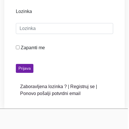
Lozinka
Zapamti me
Prijava
Resetuj
Zaboravljena lozinka ?
|
Registruj se
|
Ponovo pošalji potvrdni email